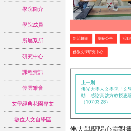
學院簡介
學院成員
:::
新聞報導
學院公告
活動
所屬系所
佛教文學研究中心
研究中心
課程資訊
上一則
停雲雅會
佛光大學人文學院「文
動，感謝黃啟方教授惠
（107.03.28）
文學經典花園專文
數位人文自學區
佛大與蘭陽心靈對畫影