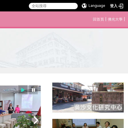
Language
登入
:::
|
|
回首頁
佛光大學