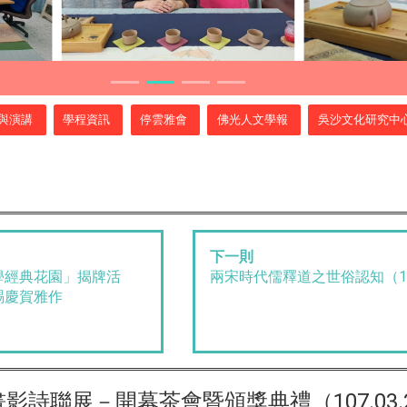
與演講
學程資訊
停雲雅會
佛光人文學報
吳沙文化研究中
下一則
學經典花園」揭牌活
兩宋時代儒釋道之世俗認知（107.
賜慶賀雅作
詩聯展－開幕茶會暨頒獎典禮（107.03.