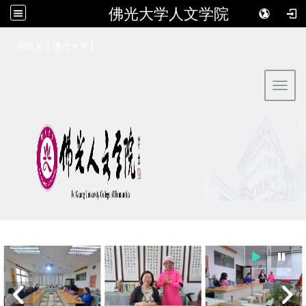
佛光大学人文学院
:::
|
|
回首页
佛光大学
Toggl