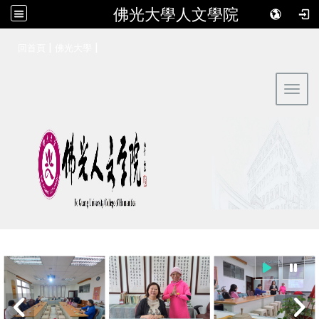
佛光大學人文學院
:::
|
|
回首頁
佛光大學
Toggl