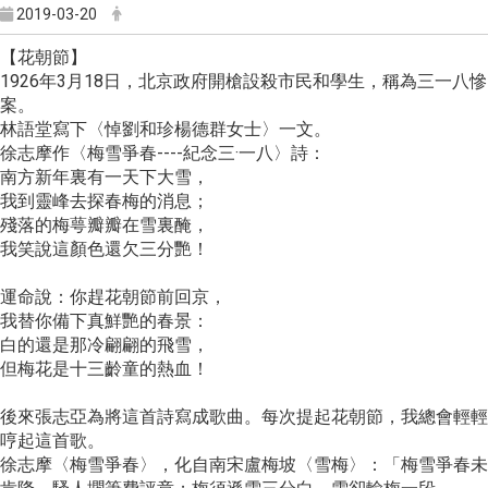
2019-03-20
【花朝節】
1926年3月18日，北京政府開槍設殺市民和學生，稱為三一八慘
案。
林語堂寫下〈悼劉和珍楊德群女士〉一文。
徐志摩作〈梅雪爭春----紀念三·一八〉詩：
南方新年裏有一天下大雪，
我到靈峰去探春梅的消息；
殘落的梅萼瓣瓣在雪裏醃，
我笑說這顏色還欠三分艷！
運命說：你趕花朝節前回京，
我替你備下真鮮艷的春景：
白的還是那冷翩翩的飛雪，
但梅花是十三齡童的熱血！
後來張志亞為將這首詩寫成歌曲。每次提起花朝節，我總會輕輕
哼起這首歌。
徐志摩〈梅雪爭春〉，化自南宋盧梅坡〈雪梅〉：「梅雪爭春未