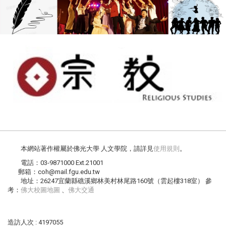
本網站著作權屬於佛光大學 人文學院，請詳見
使用規則
。
電話：03-9871000 Ext.21001
郵箱：coh@mail.fgu.edu.tw
地址：26247宜蘭縣礁溪鄉林美村林尾路160號（雲起樓318室） 參
考：
佛大校圖地圖
、
佛大交通
造訪人次 : 4197055