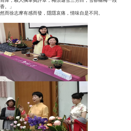
肯降，騷人擱筆費評章；梅須遜雪三分白，雪卻輸梅一段
香。」
然而徐志摩有感而發，隱隱哀痛，情味自是不同。