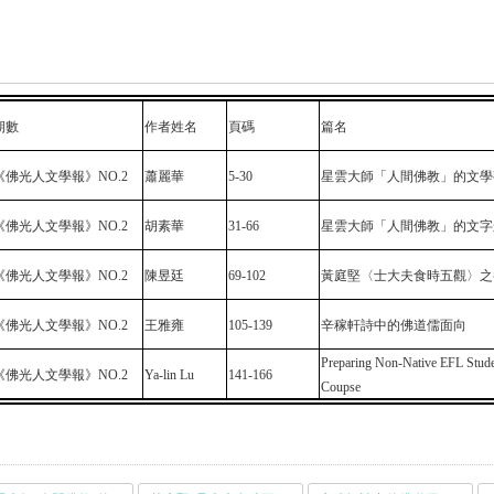
期數
作者姓名
頁碼
篇名
《佛光人文學報》NO.2
蕭麗華
5-30
星雲大師「人間佛教」的文學
《佛光人文學報》NO.2
胡素華
31-66
星雲大師「人間佛教」的文字
《佛光人文學報》NO.2
陳昱廷
69-102
黃庭堅〈士大夫食時五觀〉之
《佛光人文學報》NO.2
王雅雍
105-139
辛稼軒詩中的佛道儒面向
Preparing Non-Native EFL Stude
《佛光人文學報》NO.2
Ya-lin Lu
141-166
Coupse