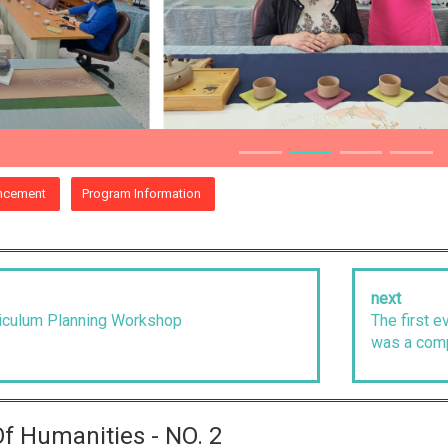
ncement
Program Information
next
riculum Planning Workshop
The first e
was a com
f Humanities - NO. 2