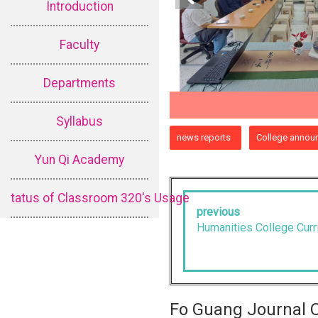
Introduction
Faculty
Departments
Syllabus
:::
news reports
College annou
Yun Qi Academy
tatus of Classroom 320's Usage
previous
Humanities College Cur
Fo Guang Journal O