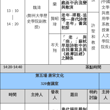
(
中國
戲曲中的流變
蘭
與敷演
文學
魏濤
：
13
1
0
與應
老年‧禪觀‧追
(
鄭州大學歷
│
龔昭
用學
憶──唐代詩僧
史學院副教
「老年」書寫
：
瑋
系教
14
2
0
許
授
)
初探
授兼
聖
人文
和
「老」與
學院
「病」：蘇軾
教
岑天
早期詩歌中的
院長
)
授
自我書寫及與
翔
《維摩詰經》
之關係
茶點時間
14:20-14:40
第五場 唐宋文化
320
會議室
發表
特約
主持
時間
主持人
題目
人
討論
人
唐代賜民爵制