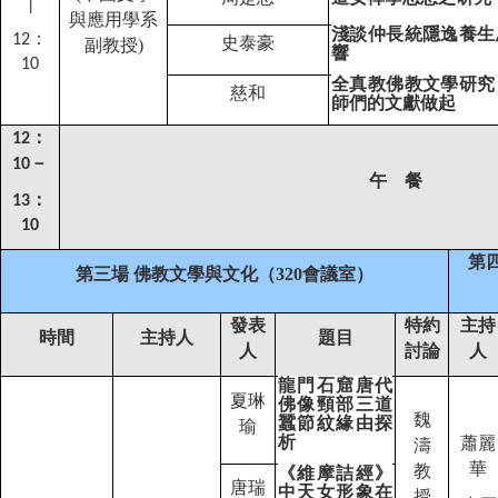
│
與應用學系
淺談仲長統隱逸養生
：
12
史泰豪
副教授
)
響
10
全真教佛教文學研究
慈和
師們的文獻做起
：
12
－
10
午 餐
：
13
1
0
第
第三場 佛教文學與文化（
320
會議室）
發表
特約
主持
時間
主持人
題目
人
討論
人
龍門石窟唐代
夏琳
佛像頸部三道
魏
蠶節紋緣由探
瑜
析
蕭麗
濤
華
教
《維摩詰經》
唐瑞
中天女形象在
授