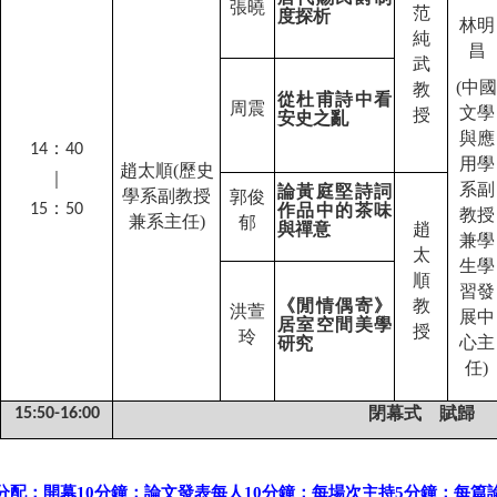
張曉
范
度探析
林明
純
昌
武
(
中國
教
從杜甫詩中看
周震
文學
授
安史之亂
與應
：
14
40
用學
趙太順
(
歷史
｜
系副
論黃庭堅詩詞
學系副教授
郭俊
：
15
50
作品中的茶味
教授
兼系主任
)
郁
與禪意
趙
兼學
太
生學
順
習發
《閒情偶寄》
教
洪萱
展中
居室空間美學
授
玲
心主
研究
任
)
閉幕式 賦歸
15:50-16:00
分配：開幕
10
分鐘；論文發表每人
10
分鐘；每場次主持
5
分鐘；每篇