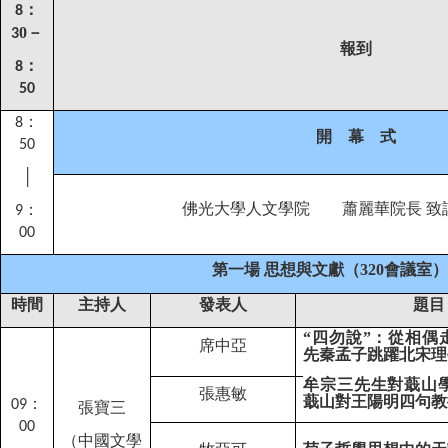
：
8
0
－
3
報到
：
8
50
：
8
開 幕 式
50
│
佛光大學人文學院 蕭麗華院長 致
：
9
00
第一場 思想與文獻（
320
會議室）
時間
主持人
發表人
題目
“四勿說”：從相偶
席中亞
先秦孟子跳躍北宋理
牟
宗三
先生對蕺山
張惠敏
蕺山對王陽明四句教
：
09
張寶三
0
0
（中國文學