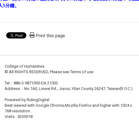
人
分鐘。
5
Print this page
College of Humanities
© All RIGHTS RESERVED, Please see Terms of use
Tel：886-3-9871000 Ext.21002
Address：No.160, Linwei Rd., Jiaosi, Yilan County 26247, Taiwan(R.O.C.)
Powered by RulingDigital
Best viewed with Google Chrome,Mozilla Firefox and higher with 1024 x
768 resolution.
Visits : 4205018