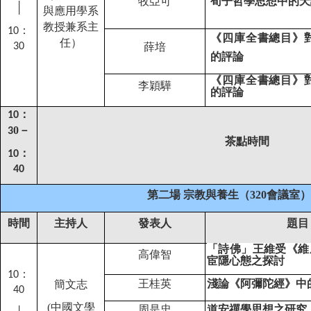
牧亞可
荀子哲學思想中的天
│
與應用學系
教授兼系主
：
10
《四庫全書總目》
任）
30
薛培
的評論
《四庫全書總目》
李穎驊
的評論
：
10
0
－
3
茶點時間
：
10
40
第二場
宗教與養生（
320
會議室）
時間
主持人
發表人
題目
「詩佛」王維受《維
高偉智
宦隱心態之探討
：
10
王桂英
淺論《阿彌陀經》中的
簡文志
40
(
中國文學
周是忠
道安禪學思想之研究