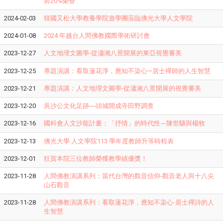
前20%榮譽
2024-02-03
韓國又松大學教養學院遊學團蒞臨佛光大學人文學院
2024-01-08
2024 年越台人間佛教國際學術研討會
2023-12-27
人文地理文圖學
從瀟湘八景開展的東亞視覺審美
-
2023-12-25
專題演講：看取蓮花淨，應知不染心—居士禪師的人生智慧
2023-12-21
專題演講：人文地理文圖學-從瀟湘八景開展的視覺審美
2023-12-20
吳沙公文化足跡―頭城開成寺田野調查
2023-12-16
國科會人文沙龍計畫：「抒情」的時代性
陳世驤與楊牧
—
2023-12-13
佛光大學 人文學院113 學年度教師升等時程表
2023-12-01
狂賀本院三位教師榮獲教學績優獎！
2023-11-28
人間佛教演講系列：當代台灣的觀音信仰-觀音老人與十八尖
山石觀音
2023-11-28
人間佛教演講系列：看取蓮花淨，應知不染心-居士禪詩的人
生智慧