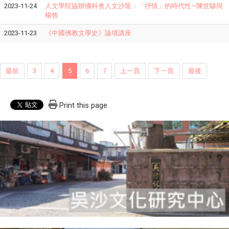
2023-11-24
人文學院協辦國科會人文沙龍：「抒情」的時代性—陳世驤與
楊牧
2023-11-23
《
中國佛教文學史
》
論壇講座
最前
3
4
5
6
7
上一頁
下一頁
最後
Print this page