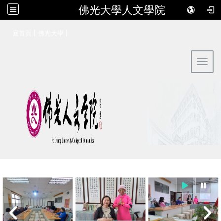
佛光大學人文學院
:::
|
|
回首頁
佛光大學
Toggl