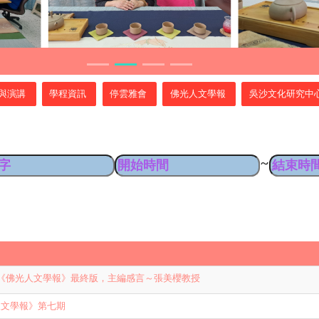
與演講
學程資訊
停雲雅會
佛光人文學報
吳沙文化研究中
~
《佛光人文學報》最終版，主編感言～張美櫻教授
人文學報》第七期