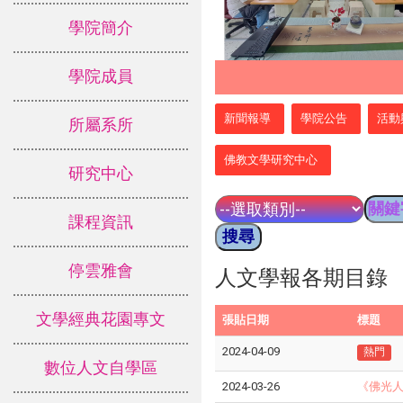
學院簡介
學院成員
:::
新聞報導
學院公告
活動
所屬系所
佛教文學研究中心
研究中心
課程資訊
停雲雅會
人文學報各期目錄
文學經典花園專文
張貼日期
標題
2024-04-09
熱門
數位人文自學區
2024-03-26
《佛光