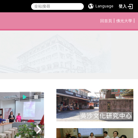
Language
登入
:::
|
|
回首頁
佛光大學