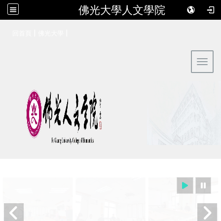
佛光大學人文學院
:::
|
|
回首頁
佛光大學
Toggl