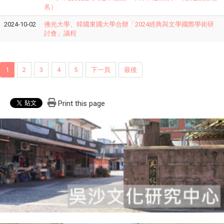
名）
2024-10-02
佛光大學、韓國東國大學合辦「2024經典與文學國際學術研
討會」議程
1
2
3
4
5
下一頁
最後
Print this page