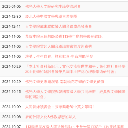
2025-01-06
佛光大學人文院研究生論交流討會
2024-12-30
慶北大學中國文學與語言遊學團
2024-12-11
人文學院歲末聯歡暨人間音緣成果發表會
2024-11-06
恭賀本院三位教師榮獲113學年度教學優良教師!
2024-11-05
人文學院雲起人間音緣讀書會首度迎賓秀
2024-11-05
演講：生生自在、祥和歡喜-生命潛能開發
2024-10-29
「本土社會科新紀元：文化交流與世界和平：第七屆社會科學
本土化學術研討會暨第八屆本土諮商心理學學術研討會」
2024-10-29
佛光文學史專題演講-南朝頭陀寺碑的文學史價值
2024-10-15
佛光大學人文學院與韓國東國大學共同舉辦「經典與文學國際
學術研討會」
2024-10-09
人間音緣讀書會：張家麟老師中英文帶唱！
2024-10-08
唐前仕隱文化&佛教思想的融入
2024-10-07
113學年度友愛人間送米活動～千斤米送百家戶（歡迎踴躍報