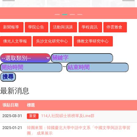
新聞報導
學院公告
活動與演講
學程資訊
停雲雅會
佛光人文學報
吳沙文化研究中心
佛教文學研究中心
~
最新消息
張貼日期
標題
2025-03-31
114人社院碩士班榜單及Line群
重要
2025-01-21
韓團來襲：韓國慶北大學中語中文系「中國文學與語言學習
團」 成果展示