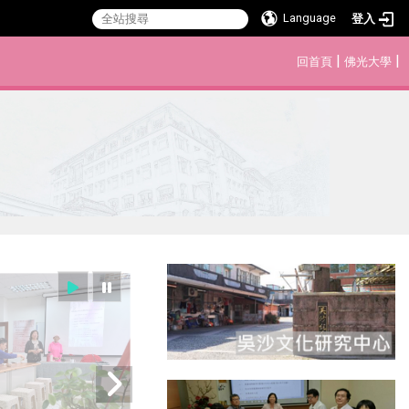
Language
登入
:::
|
|
回首頁
佛光大學