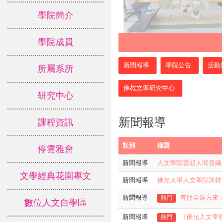
學院簡介
學院成員
:::
新聞報導
學院公告
活動
所屬系所
佛教文學研究中心
研究中心
新聞報導
課程資訊
類別
標題
停雲雅會
新聞報導
人文學院雲起人間音緣
文學經典花園專文
新聞報導
佛光大學人文學院與韓
新聞報導
有朋自遠方來
熱門
數位人文自學區
新聞報導
《佛光人文學
熱門