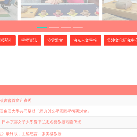
與演講
學程資訊
停雲雅會
佛光人文學報
吳沙文化研究中
讀書會首度迎賓秀
國東國大學共同舉辦「經典與文學國際學術研討會」
：日本京都女子大學
愛甲弘志名譽教授蒞臨佛光
報》最終版，主編感言～張美櫻教授