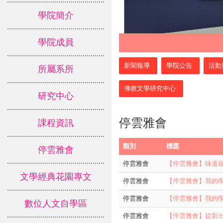
學院簡介
學院成員
:::
新聞報導
學院公告
活動
所屬系所
佛教文學研究中心
研究中心
停雲雅會
課程資訊
類別
標題
停雲雅會
停雲雅會
【停雲雅會】味道福爾摩
文學經典花園專文
停雲雅會
【停雲雅會】我的學思歷程
停雲雅會
【停雲雅會】我的學思歷程
數位人文自學區
停雲雅會
【停雲雅會】從新出資料