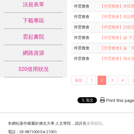
法規表單
停雲雅會
【停雲雅會】本院
停雲雅會
【停雲雅會】跨語際的現
下載專區
停雲雅會
【停雲雅會】詩韻流風
雲起書院
停雲雅會
【停雲雅會】論“天
停雲雅會
【停雲雅會】論「天文
網路資源
停雲雅會
【停雲雅會】我在宜蘭
320借用狀況
最前
1
2
3
4
Print this pag
本網站著作權屬於佛光大學 人文學院，請詳見
使用規則
。
電話：03-9871000 Ext.21001