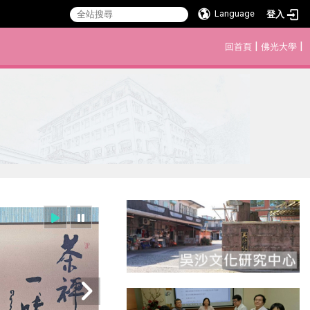
Language
登入
:::
|
|
回首頁
佛光大學