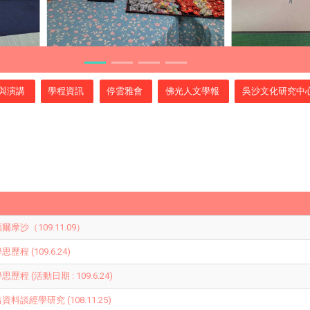
與演講
學程資訊
停雲雅會
佛光人文學報
吳沙文化研究中
沙（109.11.09）
 (109.6.24)
 (活動日期 : 109.6.24)
談經學研究 (108.11.25)