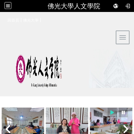
佛光大學人文學院
:::
|
|
回首頁
佛光大學
Toggl