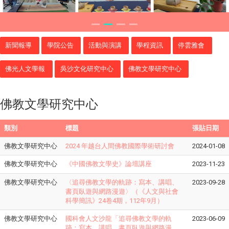
新聞報導
學院公告
活動與演講
學程資訊
停雲雅會
佛光人文學報
吳沙文化研究中心
佛教文學研究中心
佛教文學研究中心
類別
標題
張貼日期
佛教文學研究中心
2024 年越台人間佛教國際學術研討會
2024-01-08
佛教文學研究中心
《
中國佛教文學史
》
論壇講座
2023-11-23
佛教文學研究中心
〈追尋佛教文學的軌跡：寫本、講唱、
2023-09-28
書頁臥遊與網路漫遊〉（《人文與社會
科學簡訊》24卷4期，112年9月）
佛教文學研究中心
國科會人文沙龍「追尋佛教文學的軌
2023-06-09
跡：寫本、講唱、書頁臥遊與網路漫