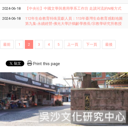
2024-06-18
【中央社】中國文學與應用學系工作坊 走讀河流的N種方式
2024-06-18
112年生命教育特殊貢獻人員：113年臺灣生命教育感動地圖
第九集-永續經營-佛光大學許鶴齡學務長/宗教學研究所教授
最前
1
2
3
4
5
上一頁
下一頁
最後
Print this page