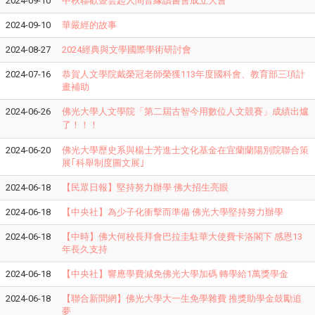
2024-09-10
中秋聯歡暨雲起人間音緣讀書會成立大會
2024-09-10
華嚴經的故事
2024-08-27
2024經典與文學國際學術研討會
2024-07-16
恭賀人文學院戴榮冠老師榮獲113年度國科會、教育部三項計
畫補助
2024-06-26
佛光大學人文學院「
第二屆古智今用數位人文競賽
」成績出爐
了！！！
2024-06-20
佛光大學歷史系與楊士芳進士文化基金在宜蘭蘭陽別院聯合策
展｢科舉制度圖文展｣
2024-06-18
【民眾日報】堅持努力辦學 佛大招生亮眼
2024-06-18
【中央社】為少子化衝擊而準備 佛光大學堅持努力辦學
2024-06-18
【中時】佛大何校長拜會巴拉圭駐華大使費卡洛閣下 感恩13
年長久支持
2024-06-18
【中央社】響應學費減免佛光大學加碼 轉學給1萬獎學金
2024-06-18
【聯合新聞網】佛光大學大一生免學雜費 推獎助學金鼓勵追
夢