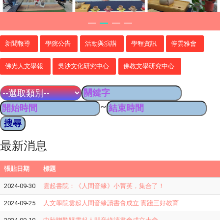
新聞報導
學院公告
活動與演講
學程資訊
停雲雅會
佛光人文學報
吳沙文化研究中心
佛教文學研究中心
~
最新消息
張貼日期
標題
2024-09-30
雲起書院：《人間音緣》小菁英，集合了！
2024-09-25
人文學院雲起人間音緣讀書會成立 實踐三好教育