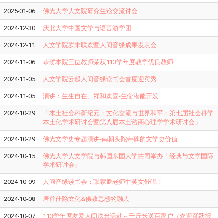
2025-01-06
佛光大学人文院研究生论交流讨会
2024-12-30
庆北大学中国文学与语言游学团
2024-12-11
人文学院岁末联欢暨人间音缘成果发表会
2024-11-06
恭贺本院三位教师荣获113学年度教学优良教师!
2024-11-05
人文学院云起人间音缘读书会首度迎宾秀
2024-11-05
演讲：生生自在、祥和欢喜-生命潜能开发
2024-10-29
「本土社会科新纪元：文化交流与世界和平：第七届社会科学
本土化学术研讨会暨第八届本土谘商心理学学术研讨会」
2024-10-29
佛光文学史专题演讲-南朝头陀寺碑的文学史价值
2024-10-15
佛光大学人文学院与韩国东国大学共同举办「经典与文学国际
学术研讨会」
2024-10-09
人间音缘读书会：张家麟老师中英文带唱！
2024-10-08
唐前仕隐文化&佛教思想的融入
2024-10-07
113学年度友爱人间送米活动～千斤米送百家户（欢迎踊跃报