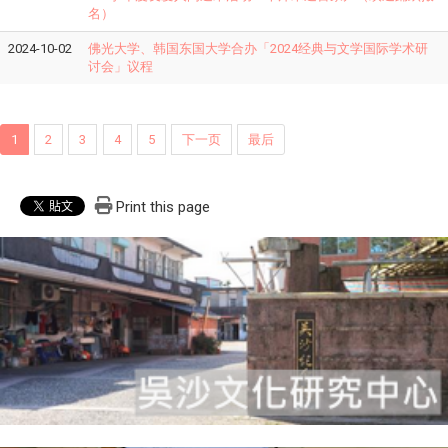
名）
2024-10-02
佛光大学、韩国东国大学合办「2024经典与文学国际学术研
讨会」议程
1
2
3
4
5
下一页
最后
Print this page