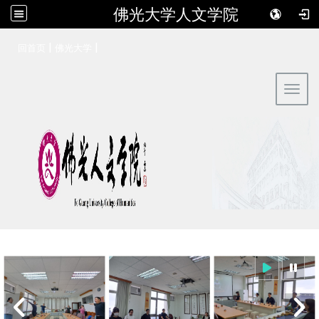
佛光大学人文学院
:::
|
|
回首页
佛光大学
Toggl