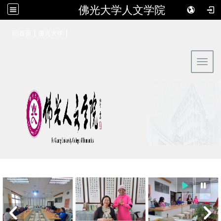
佛光大学人文学院
:::
|
|
回首页
佛光大学
Toggl