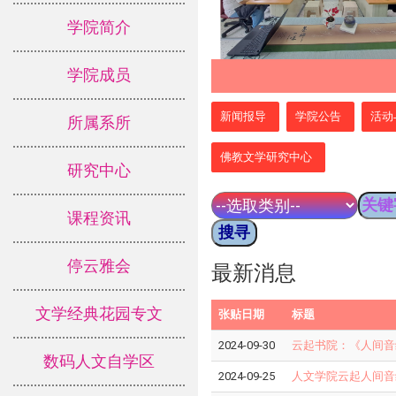
学院简介
学院成员
:::
新闻报导
学院公告
活动
所属系所
佛教文学研究中心
研究中心
课程资讯
停云雅会
最新消息
文学经典花园专文
张贴日期
标题
2024-09-30
云起书院：《人间音
数码人文自学区
2024-09-25
人文学院云起人间音