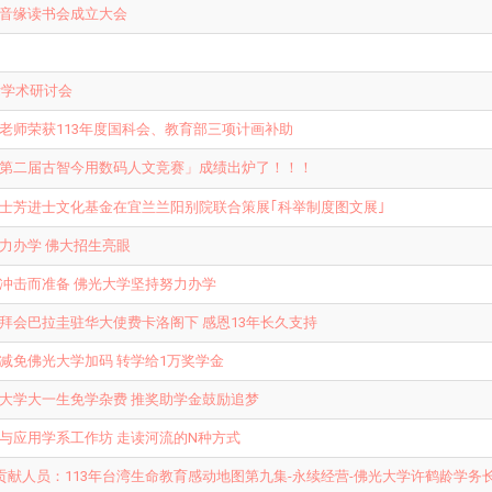
音缘读书会成立大会
际学术研讨会
老师荣获113年度国科会、教育部三项计画补助
第二届古智今用数码人文竞赛
」成绩出炉了！！！
士芳进士文化基金在宜兰兰阳别院联合策展｢科举制度图文展｣
力办学 佛大招生亮眼
冲击而准备 佛光大学坚持努力办学
拜会巴拉圭驻华大使费卡洛阁下 感恩13年长久支持
减免佛光大学加码 转学给1万奖学金
大学大一生免学杂费 推奖助学金鼓励追梦
与应用学系工作坊 走读河流的N种方式
殊贡献人员：113年台湾生命教育感动地图第九集-永续经营-佛光大学许鹤龄学务