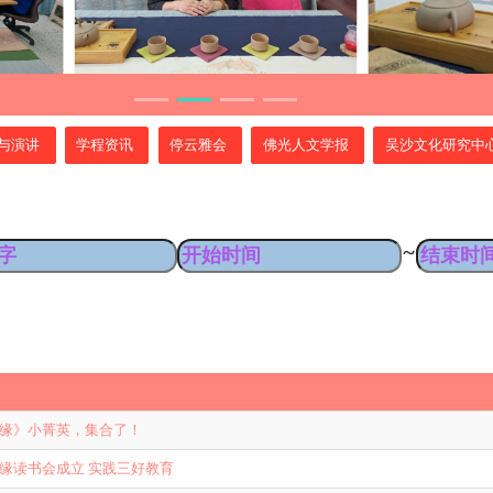
与演讲
学程资讯
停云雅会
佛光人文学报
吴沙文化研究中
~
缘》小菁英，集合了！
缘读书会成立 实践三好教育