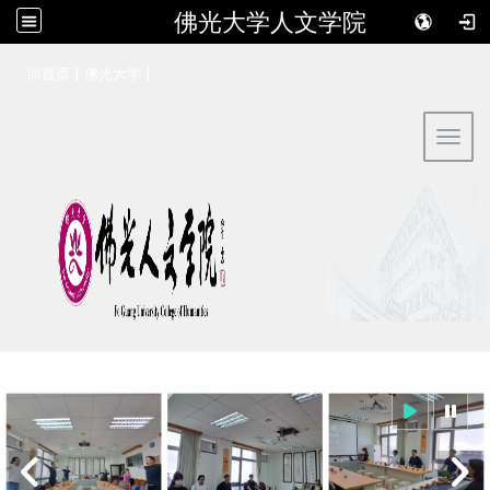
佛光大学人文学院
:::
|
|
回首页
佛光大学
Toggl