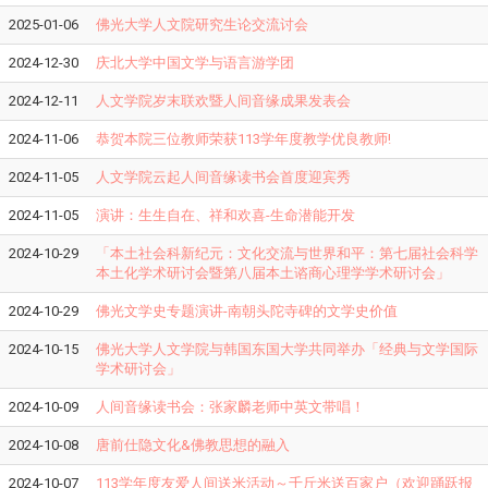
2025-01-06
佛光大学人文院研究生论交流讨会
2024-12-30
庆北大学中国文学与语言游学团
2024-12-11
人文学院岁末联欢暨人间音缘成果发表会
2024-11-06
恭贺本院三位教师荣获113学年度教学优良教师!
2024-11-05
人文学院云起人间音缘读书会首度迎宾秀
2024-11-05
演讲：生生自在、祥和欢喜-生命潜能开发
2024-10-29
「本土社会科新纪元：文化交流与世界和平：第七届社会科学
本土化学术研讨会暨第八届本土谘商心理学学术研讨会」
2024-10-29
佛光文学史专题演讲-南朝头陀寺碑的文学史价值
2024-10-15
佛光大学人文学院与韩国东国大学共同举办「经典与文学国际
学术研讨会」
2024-10-09
人间音缘读书会：张家麟老师中英文带唱！
2024-10-08
唐前仕隐文化&佛教思想的融入
2024-10-07
113学年度友爱人间送米活动～千斤米送百家户（欢迎踊跃报