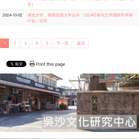
名）
2024-10-02
佛光大学、韩国东国大学合办「2024经典与文学国际学术研
讨会」议程
1
2
3
4
5
下一页
最后
Print this page