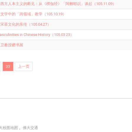
西方人本主义的断见：从《楞伽经》「阿赖耶识」谈起（105.11.09）
学中的「跨领域」教学（105.10.19）
茶文化的东传（105.04.27）
inities in Chinese History（105.03.23）
效卫教授赠书展
33
上一页
e
大校图地图
、
佛大交通