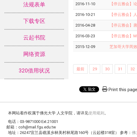
法规表单
2016-11-10
【停云雅会】论
2016-10-21
【停云雅会】人文
下载专区
2016-04-28
【停云雅会】唐宋
2016-03-23
【停云雅会】Mascul
云起书院
2015-12-09
芝加哥大学芮
网络资源
最前
29
30
31
32
320借用状况
Print this pag
本网站着作权属于佛光大学 人文学院，请详见
使用规则
。
电话：03-9871000 Ext.21001
邮箱：coh@mail.fgu.edu.tw
地址：26247宜兰县礁溪乡林美村林尾路160号（云起楼318室） 参考：
佛