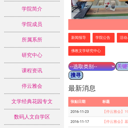
学院简介
学院成员
:::
新闻报导
学院公告
活动
所属系所
佛教文学研究中心
研究中心
课程资讯
停云雅会
最新消息
文学经典花园专文
张贴日期
标题
2016-11-23
【停云雅会】19
数码人文自学区
2016-11-17
【停云雅会】墓葬