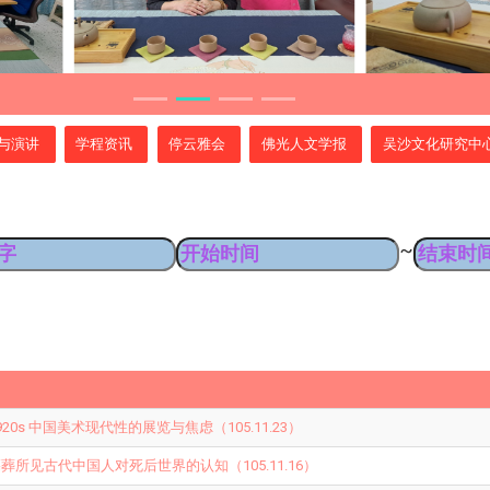
与演讲
学程资讯
停云雅会
佛光人文学报
吴沙文化研究中
~
20s 中国美术现代性的展览与焦虑（105.11.23）
所见古代中国人对死后世界的认知（105.11.16）