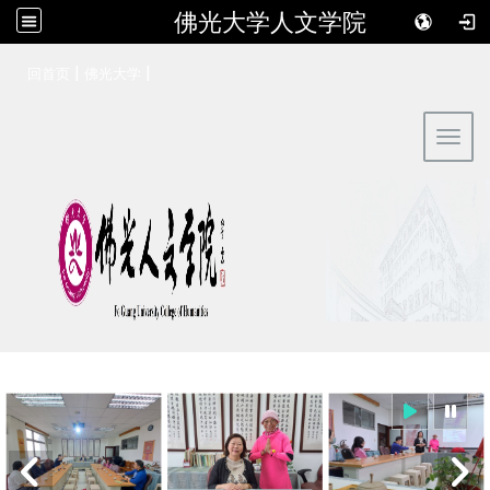
佛光大学人文学院
:::
|
|
回首页
佛光大学
Toggl