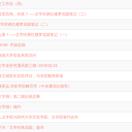
史工作坊（四）
处照宫闱」何意？ ──文学经典红楼梦花园笔记（三）
─文学经典红楼梦花园笔记（二）
么香？ ──文学经典红楼梦花园笔记（一）
018》开始征稿
淑德大学莅临本院访问
学史研究通讯第三期–2018.02.25
黄文斌院长莅院拜访，与本院教师座谈
禅茶会 诗歌琴韵舞芬芳（中央通讯社报导）
文学报》第二期征稿启事
文学报》稿约
人文学院与郑州大学历史学院、文学院签约合作
学为「文学经典花园」题诗