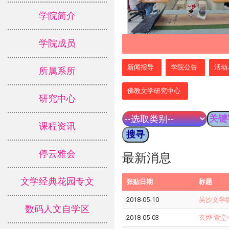
学院简介
学院成员
:::
新闻报导
学院公告
活动
所属系所
佛教文学研究中心
研究中心
课程资讯
停云雅会
最新消息
文学经典花园专文
张贴日期
标题
2018-05-10
吴沙文学
数码人文自学区
2018-05-03
玄烨‧萱堂