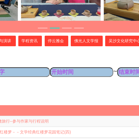
与演讲
学程资讯
停云雅会
佛光人文学报
吴沙文化研究中
~
微旅行--参与作家与行程说明
‧红楼梦－－文学经典红楼梦花园笔记(四)