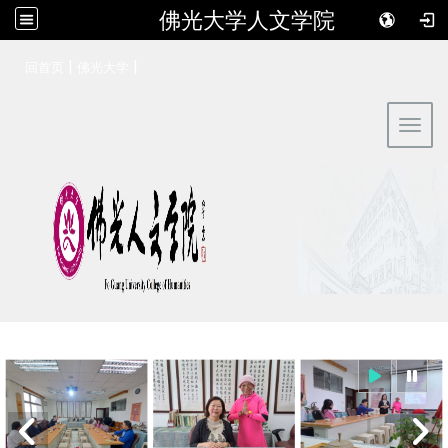
佛光大学人文学院
:::
|
|
回首页
佛光大学
Toggl