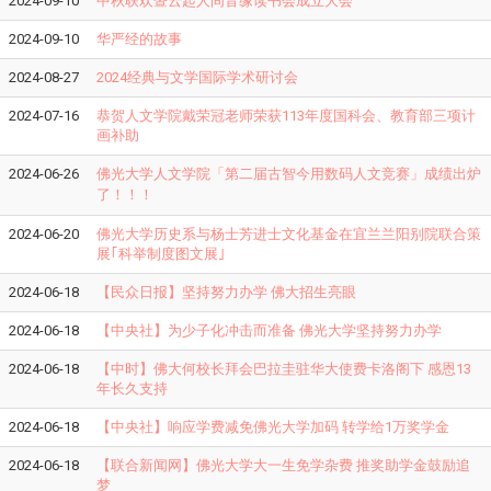
2024-09-10
中秋联欢暨云起人间音缘读书会成立大会
2024-09-10
华严经的故事
2024-08-27
2024经典与文学国际学术研讨会
2024-07-16
恭贺人文学院戴荣冠老师荣获113年度国科会、教育部三项计
画补助
2024-06-26
佛光大学人文学院「
第二届古智今用数码人文竞赛
」成绩出炉
了！！！
2024-06-20
佛光大学历史系与杨士芳进士文化基金在宜兰兰阳别院联合策
展｢科举制度图文展｣
2024-06-18
【民众日报】坚持努力办学 佛大招生亮眼
2024-06-18
【中央社】为少子化冲击而准备 佛光大学坚持努力办学
2024-06-18
【中时】佛大何校长拜会巴拉圭驻华大使费卡洛阁下 感恩13
年长久支持
2024-06-18
【中央社】响应学费减免佛光大学加码 转学给1万奖学金
2024-06-18
【联合新闻网】佛光大学大一生免学杂费 推奖助学金鼓励追
梦