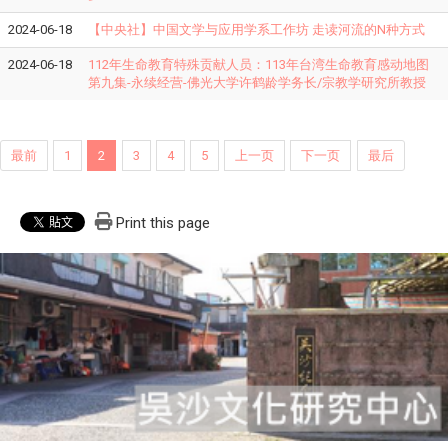
2024-06-18
【中央社】中国文学与应用学系工作坊 走读河流的N种方式
2024-06-18
112年生命教育特殊贡献人员：113年台湾生命教育感动地图
第九集-永续经营-佛光大学许鹤龄学务长/宗教学研究所教授
最前
1
2
3
4
5
上一页
下一页
最后
Print this page