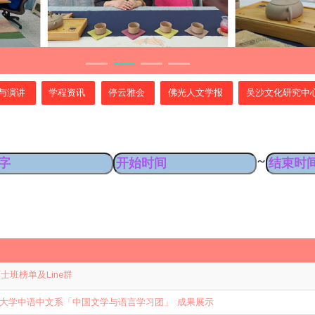
与演讲
学程资讯
停云雅会
佛光人文学报
吴沙文化研究中
~
硕士班榜单及Line群
大学中语中文系「中国文学与语言学习团」 成果展示