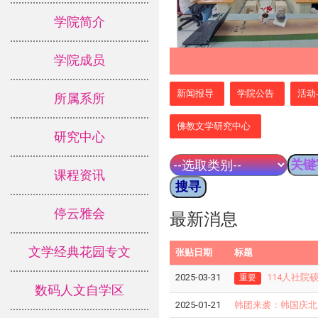
学院简介
学院成员
:::
新闻报导
学院公告
活动
所属系所
佛教文学研究中心
研究中心
课程资讯
停云雅会
最新消息
文学经典花园专文
张贴日期
标题
2025-03-31
114人社院
重要
数码人文自学区
2025-01-21
韩团来袭：韩国庆北