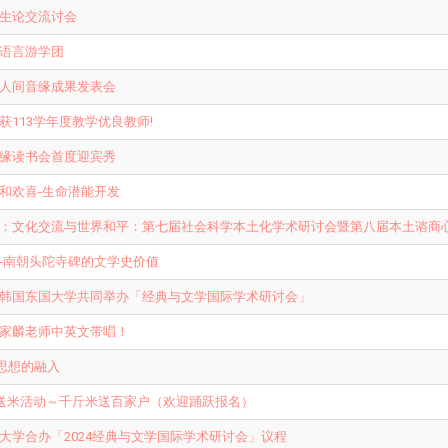
生论交流讨会
语言游学团
人间音缘成果发表会
113学年度教学优良教师!
缘读书会首度迎宾秀
和欢喜-生命潜能开发
：文化交流与世界和平：第七届社会科学本土化学术研讨会暨第八届本土谘商
-南朝头陀寺碑的文学史价值
韩国东国大学共同举办「经典与文学国际学术研讨会」
家麟老师中英文带唱！
思想的融入
间送米活动～千斤米送百家户（欢迎踊跃报名）
大学合办「2024经典与文学国际学术研讨会」议程