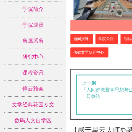
学院简介
学院成员
:::
新闻报导
学院公告
活动
所属系所
佛教文学研究中心
研究中心
课程资讯
上一则
停云雅会
「人间佛教哲学思想与
一日参访
文学经典花园专文
数码人文自学区
【感于
星云大师办