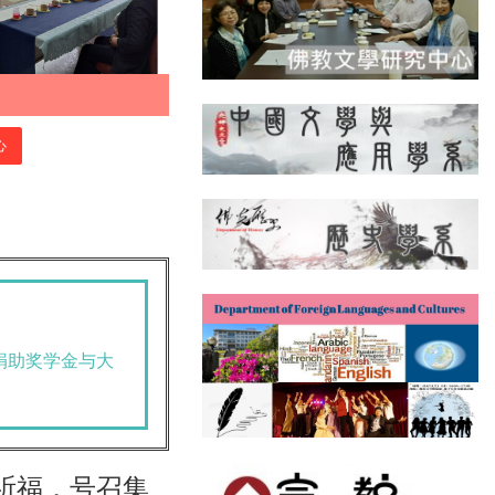
心
捐助奖学金与大
祈福
，号召集