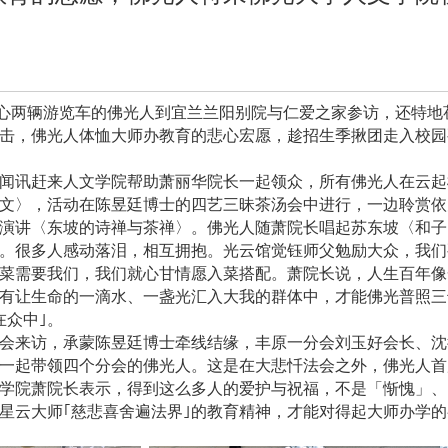
心两辆游览车的佛光人到宜兰兰阳别院与仁爱之家参访
，还特地
击，佛光人体恤大师办教育的悲心宏愿，趁招生季揪团走入校园
闻讯赶来人文学院帮助萧丽华院长一起领众，所有佛光人在云起
文〉，活动在陈昱廷博士的四艺三昧茶汤会中进行，一边聆赏依
演讲〈东坡的诗禅与茶禅〉。佛光人随萧院长唱起苏东坡〈和子
。很多人感动落泪，相互拥抱。光云馆觉钰师父勉励大众，我们
菜需要我们，我们就心甘情愿入菜搭配。萧院长说，人生百年像
有让生命的一滴水、一盏光汇入大我的群体中，才能佛光普照三
在众中｣。
会来访，承蒙陈昱廷博士牵线结缘，
丰原一分会刘玉好会长
、
沈
一起带领四个分会的佛光人。这是在大悲忏法会之外，佛光人首
学院萧院长表示，得到这么多人的爱护与祝福，不是「惭愧」、
星云大师｢慈悲喜舍遍法界｣的教育精神，才能对得起大师办学