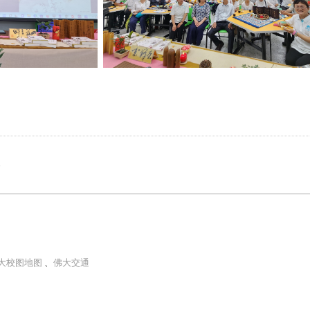
e
大校图地图
、
佛大交通