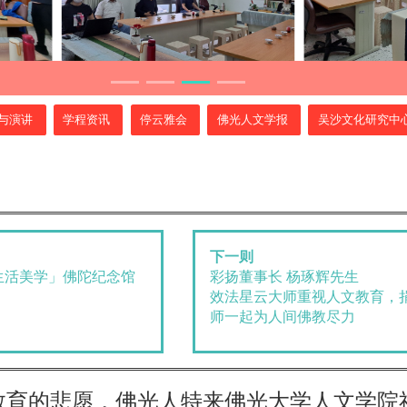
与演讲
学程资讯
停云雅会
佛光人文学报
吴沙文化研究中
下一则
生活美学」佛陀纪念馆
彩扬董事长 杨琢辉先生
效法星云大师重视人文教育，
师一起为人间佛教尽力
教育的悲愿
，
佛光人特来佛光大学人文学院