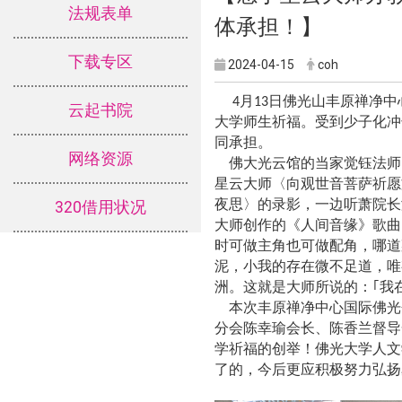
法规表单
体
承担
】
！
下载专区
2024-04-15
coh
月
日佛光山丰原禅净中
4
13
云起书院
大学师生祈福。受到少子化冲
同承担。
网络资源
佛大光云馆的当家觉钰法师
星云大师〈向观世音菩萨祈愿
夜思〉的录影，一边听萧院长
320借用状况
大师创作的《人间音缘》歌曲
时可做主角也可做配角，哪道
泥，小我的存在微不足道，唯
洲。这就是大师所说的：｢我
本次丰原禅净中心国际佛光
分会陈幸瑜会长
、陈香兰督导
学祈福的创举！佛光大学人文
了的，今后更应积极努力弘扬