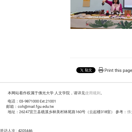
Print this pag
本网站着作权属于佛光大学 人文学院，请详见
使用规则
。
电话：03-9871000 Ext.21001
邮箱：coh@mail.fgu.edu.tw
地址：26247宜兰县礁溪乡林美村林尾路160号（云起楼318室） 参考：
佛
造访人次 : 4205446