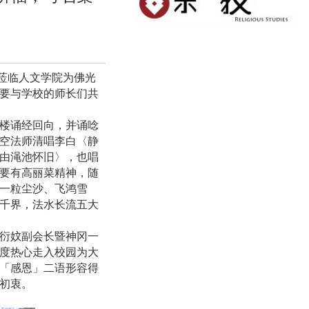
莅临人文学院为佛光
要与学校的师长们共
楼诵经回向，并诵唸
空法师清唱李白〈静
由渑池怀旧〉，也唱
要有高丽菜精神，随
一粒尘沙、飞鸿雪
千界，法水长流五大
衍妏副会长暨神冈一
度热心走入校园为大
「感恩」二语形容得
的初衷。