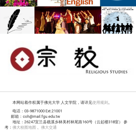
本网站着作权属于佛光大学 人文学院，请详见
使用规则
。
电话：03-9871000 Ext.21001
邮箱：coh@mail.fgu.edu.tw
地址：26247宜兰县礁溪乡林美村林尾路160号（云起楼318室） 参
考：
佛大校图地图
、
佛大交通