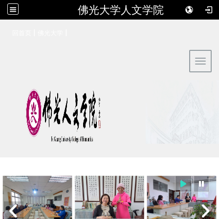
佛光大学人文学院
:::
|
|
回首页
佛光大学
Toggl