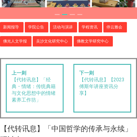
新闻报导
学院公告
活动与演讲
学程资讯
停云雅会
佛光人文学报
吴沙文化研究中心
佛教文学研究中心
上一则
下一则
【代转讯息】「经
【代转讯息】【2023
典・情绪：传统典籍
傅斯年讲座资讯分
与文化思想中的情绪
享】
素养工作坊」
【代转讯息】「中国哲学的传承与永续」