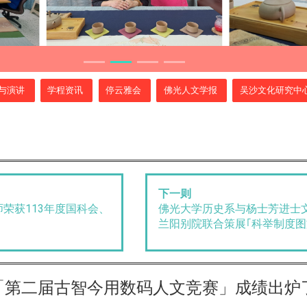
与演讲
学程资讯
停云雅会
佛光人文学报
吴沙文化研究中
下一则
荣获113年度国科会、
佛光大学历史系与杨士芳进士
兰阳别院联合策展｢科举制度图
「
第二届古智今用数码人文竞赛
」成绩出炉