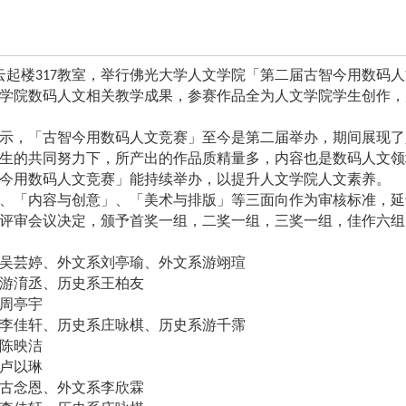
云起楼
教室，举行佛光大学人文学院
「
第二届古智今用数码人
317
学院数码人文相关教学成果，参赛作品全为人文学院学生创作，
示，
「
古智今用数码人文竞赛」至今是第二届举办，期间展现了
生的共同努力下，所产出的作品质精量多，内容也是数码人文领
今用数码人文竞赛
」
能持续举办，以提升人文学院人文素养。
、
「
内容与创意
」
、
「
美术与排版
」
等三面向作为审核标准，延
评审会议决定，颁予首奖一组，二奖一组，三奖一组，佳作六组
吴芸婷、外文系刘亭瑜、外文系游翊瑄
游淯丞、历史系王柏友
周亭宇
李佳轩、历史系庄咏棋、历史系游千霈
陈映洁
卢以琳
古念恩、外文系李欣霖