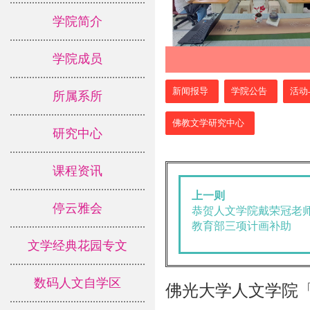
学院简介
学院成员
:::
新闻报导
学院公告
活动
所属系所
佛教文学研究中心
研究中心
课程资讯
上一则
停云雅会
恭贺人文学院戴荣冠老师
教育部三项计画补助
文学经典花园专文
数码人文自学区
佛光大学人文学院