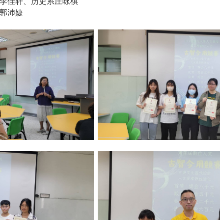
李佳轩、历史系庄咏棋
郭沛婕