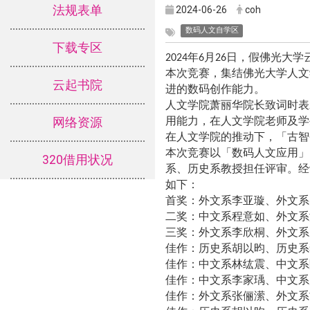
法规表单
2024-06-26
coh
数码人文自学区
下载专区
年
月
日，假佛光大学
2024
6
26
本次竞赛，集结佛光大学人文
云起书院
进的数码创作能力。
人文学院萧丽华院长致词时表
用能力，在人文学院老师及学
网络资源
在人文学院的推动下，
「
古智
本次竞赛以
「
数码人文应用
」
320借用状况
系、历史系教授担任评审。经
如下：
首奖：外文系李亚璇、外文系
二奖：中文系程意如、外文系
三奖：外文系李欣桐、外文系
佳作：历史系胡以昀、历史系
佳作：中文系林纮震、中文系
佳作：中文系李家瑀、中文系
佳作：外文系张俪潆、外文系