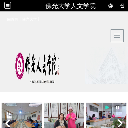
佛光大学人文学院
:::
|
|
回首页
佛光大学
Toggl