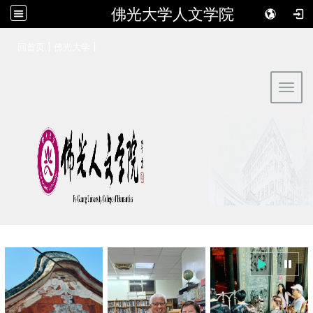
佛光大学人文学院
:::
|
|
回首页
佛光大学
Toggl