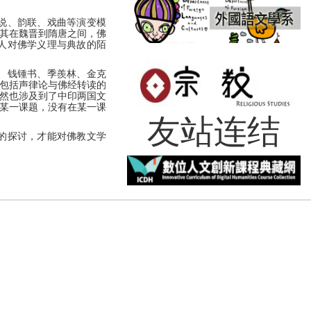
说、韵联、戏曲等演变模
其在魏晋到隋唐之间，佛
人对佛学义理与典故的陌
、钱锺书、季羨林、金克
包括声律论与佛经转读的
然也涉及到了中印两国文
某一课题，没有在某一课
友站连结
的探讨，才能对佛教文学