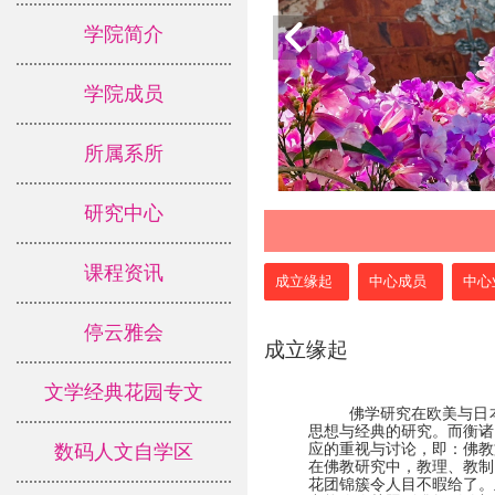
学院简介
学院成员
所属系所
研究中心
课程资讯
:::
成立缘起
中心成员
中心
停云雅会
成立缘起
文学经典花园专文
  佛学研究在欧美与
思想与经典的研究。而衡诸
应的重视与讨论，即：佛教
数码人文自学区
在佛教研究中，教理、教制
花团锦簇令人目不暇给了。