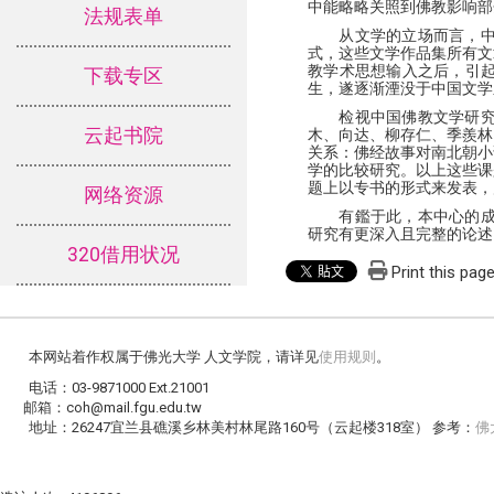
中能略略关照到佛教影响部
法规表单
从文学的立场而言，
式，这些文学作品集所有文
教学术思想输入之后，引
下载专区
生，遂逐渐湮没于中国文学
检视中国佛教文学研
云起书院
木、向达、柳存仁、季羨林
关系：佛经故事对南北朝小
学的比较研究。以上这些课
题上以专书的形式来发表，
网络资源
有鑑于此，本中心的
研究有更深入且完整的论述
320借用状况
Print this pag
本网站着作权属于佛光大学 人文学院，请详见
使用规则
。
电话：03-9871000 Ext.21001
邮箱：coh@mail.fgu.edu.tw
地址：26247宜兰县礁溪乡林美村林尾路160号（云起楼318室） 参考：
佛