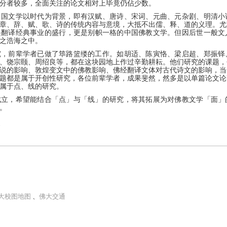
分者较多，全面关注的论文相对上毕竟仍佔少数。
中国文学以时代为背景，即有汉赋、唐诗、宋词、元曲、元杂剧、明清小
章、辞、赋、歌、诗的传统内容与意境，大抵不出儒、释、道的义理。尤
起翻译经典事业的盛行，更是别帜一格的中国佛教文学。但因后世一般文
之浩海之中。
究，前辈学者已做了筚路篮缕的工作。如胡适、陈寅恪、梁启超、郑振铎
、饶宗颐、周绍良等，都在这块园地上作过辛勤耕耘。他们研究的课题，
说的影响、敦煌变文中的佛教影响、佛经翻译文体对古代诗文的影响，当
题都是属于开创性研究，各位前辈学者，成果斐然，然多是以单篇论文论
属于点、线的研究。
成立，希望能结合「点」与「线」的研究，将其拓展为对佛教文学「面」
。
e
大校图地图
、
佛大交通