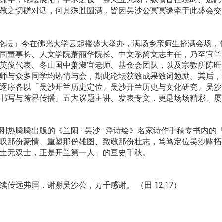
教之切磋对话，何其殊胜圆满，皆因吴沙公冥冥缘牵于此盛会交
文化论坛」今在佛光大学云起楼盛大举办，满场乡亲师生挤满会场
国董事长、人文学院萧丽华院长、中文系简文志主任，乃至宜兰
英俊代表、冬山国中萧淑宜老师、基金会团队，以及宗教所陈旺
师与众多同学均热情与会，期此论坛获致成果致词勉励。其后，
逐序各以「吴沙开兰历史定位、吴沙开兰历史与文化研究、吴沙
书写与跨界传播」五大议题主讲、发表专文，更是场场精彩、屡
热腾腾出版的《兰阳 · 吴沙 · 浮诗绘》名家诗作手稿专书内的
叹那份豪情、重塑那份雄图、致敬那份壮志，笃笃定位吴沙闢拓
土无双士，正是开兰第一人」的亘史千秋。
传远弗届，谢谢吴沙公，万千感谢。 （田 12.17）