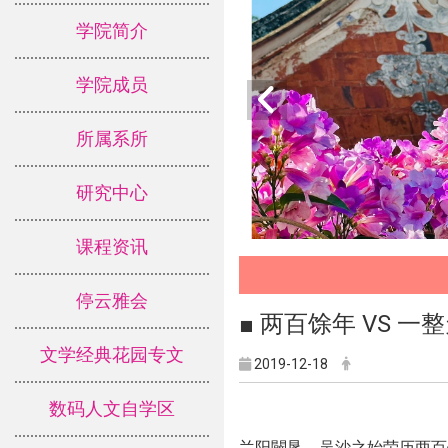
学院简介
学院成员
所属系所
研究中心
课程资讯
停云雅会
​■ 两百馀年 VS 
文学经典花园专文
2019-12-18
数码人文自学区
兰阳闢垦，吴沙之始荣历两百