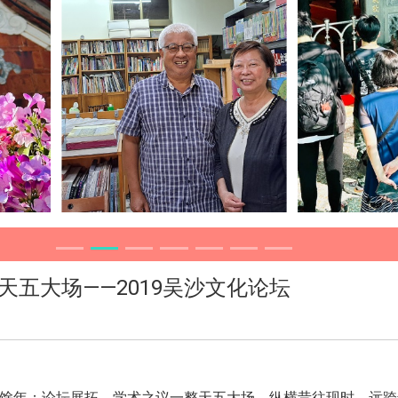
一整天五大场——2019吴沙文化论坛
馀年；论坛展拓，学术之议一整天五大场，纵横昔往现时、远跨