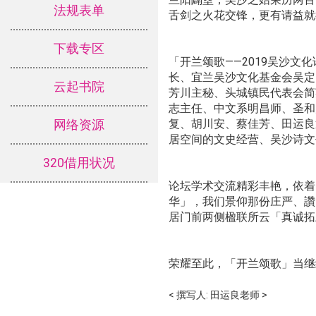
法规表单
舌剑之火花交锋，更有请益就
下载专区
「开兰颂歌——2019吴沙
长、宜兰吴沙文化基金会吴定
云起书院
芳川主秘、头城镇民代表会简
志主任、中文系明昌师、圣和
复、胡川安、蔡佳芳、田运良
网络资源
居空间的文史经营、吴沙诗文
320借用状况
论坛学术交流精彩丰艳，依着刚
华」，我们景仰那份庄严、讚
居门前两侧楹联所云「真诚拓
荣耀至此，「开兰颂歌」当继续
< 撰写人: 田运良老师 >