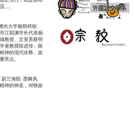
流……
，佛光大学杨朝祥校
市江聪渊市长代表杨
城教授、文资系蔡明
学者教授陈进传、陈
精神的现代诠释、故
屡亮点。
「蔚兰海阳 墨舞风
精神的神圣，对映故