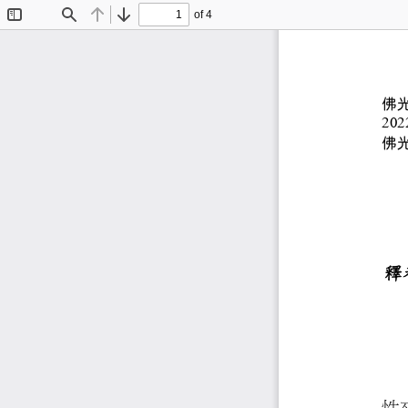
of 4
Toggle
Find
Previous
Next
Sidebar
佛
2
佛