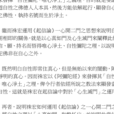
性來發揮「自性彌陀，唯心淨土」
理
，
目的就
知道自性之佛德人人本具，然後方
具之佛性，執持名號而生於淨土。
繼而袾宏運用
《起信論》
一心開二門之思
體用相即的關係
，
就是以心真如門及心生
由信、願、持名而悟得唯心淨土、
彌陀佛非在自心之外。
既然明白自性即常住真心，但是
這靜明
的
真心。因而
袾宏
以《阿彌陀經》來
陀，唯心淨土」
之理，俾令行者依經所說
之自性。
這就是
袾宏
在
起信論中
對於
「心生滅門
之
再者，說明袾宏如何運用《起信