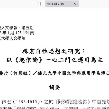
Zoom
Zoom
Out
In
光人文學報．第五期
年
月
頁
022
1
125-154
光大學人文學院
袾宏自性思想
：
以《起信論》一心
釋養行
（許慧敏）
／
佛光大學中國文
摘要
袾宏（
1535-1615
）
，之
於
《阿彌陀經疏鈔