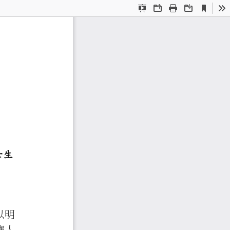
Current
Presentation
Open
Print
Download
To
View
Mode
之研究
二門之運用為主
學與應用學系博士生
》中首先以明