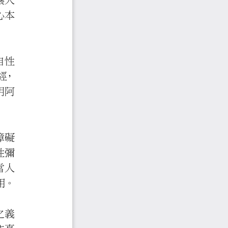
之義
是要讓人
能依解起行，顯發自心本
想來說明自性
滅門來闡釋此經
，
自性彌陀之理，以說明阿
無始以來的闇動，障礙
發揮其「自性彌
之教法來顯發當人
」
運用。
論》之一心開二門之義