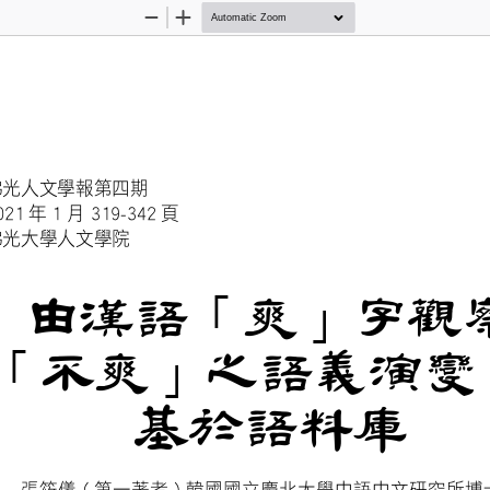
Zoom
Zoom
Out
In
佛光人文學報第四期
021 年 1 月 319-342 頁
佛光大學人文學院
由漢語
爽
字
｢
｣
不爽
之語義演
｢
｣
基於語料