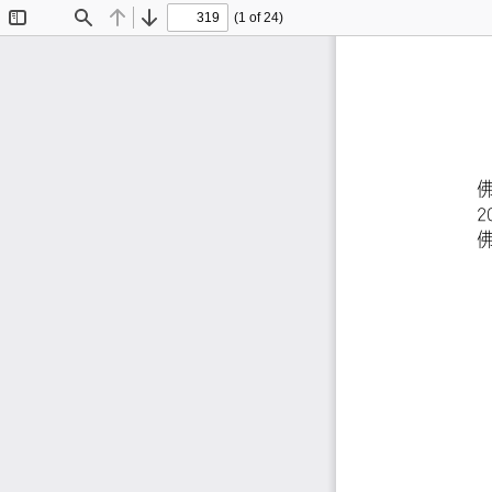
(1 of 24)
Toggle
Find
Previous
Next
Sidebar
2