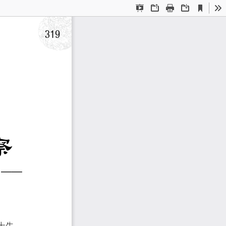
Current
Presentation
Open
Print
Download
To
View
Mode
319
觀察
變 --
庫