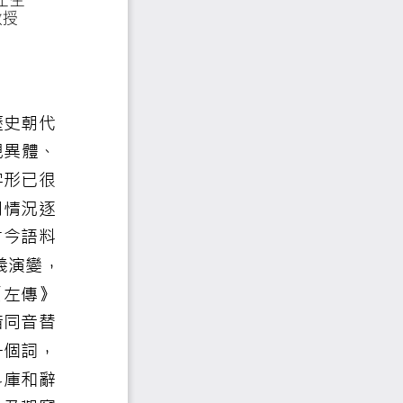
慶北大學中語中文研究所博士生
立慶北大學中語中文研究所教授
，其語義可能隨著歷史朝代
年的變化過程中出現異體、
用，其本義從原始字形已很
史背景環境，及使用情況逐
義的差異。本文以古今語料
否定詞「不爽」之語義演變，
文，及《詩經》、《左傳》
由本義延伸、或假借同音替
「不爽」已演變成一個詞，
研究藉古今漢語語料庫和辭