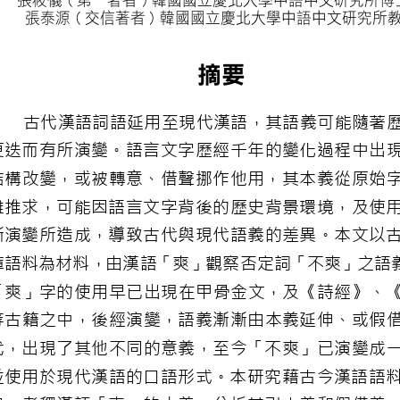
張筱儀 ( 第一著者 ) 韓國國立
張泰源 ( 交信著者 ) 韓國國
摘要
古代漢語詞語延用至現代漢語
更迭而有所演變。語言文字歷經千
結構改變，或被轉意、借聲挪作他
難推求，可能因語言文字背後的歷
漸演變所造成，導致古代與現代語
庫語料為材料，由漢語「爽」觀察
「爽」字的使用早已出現在甲骨金
等古籍之中，後經演變，語義漸漸
代，出現了其他不同的意義，至今
並使用於現代漢語的口語形式。本