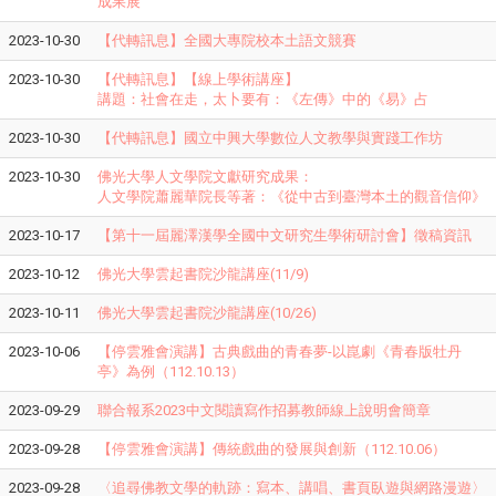
成果展
2023-10-30
【代轉訊息】全國大專院校本土語文競賽
2023-10-30
【代轉訊息】【線上學術講座】
講題：社會在走，太卜要有：《左傳》中的《易》占
2023-10-30
【代轉訊息】國立中興大學數位人文教學與實踐工作坊
2023-10-30
佛光大學人文學院文獻研究成果：
人文學院蕭麗華院長等著：《從中古到臺灣本土的觀音信仰》
2023-10-17
【第十一屆麗澤漢學全國中文研究生學術研討會】徵稿資訊
2023-10-12
佛光大學雲起書院沙龍講座(11/9)
2023-10-11
佛光大學雲起書院沙龍講座(10/26)
2023-10-06
【停雲雅會演講】古典戲曲的青春夢-以崑劇《青春版牡丹
亭》為例（112.10.13）
2023-09-29
聯合報系2023中文閱讀寫作招募教師線上說明會簡章
2023-09-28
【停雲雅會演講】傳統戲曲的發展與創新（112.10.06）
2023-09-28
〈追尋佛教文學的軌跡：寫本、講唱、書頁臥遊與網路漫遊〉