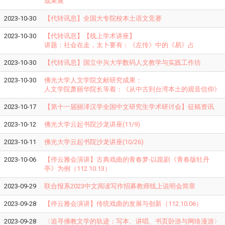
成果展
2023-10-30
【代转讯息】全国大专院校本土语文竞赛
2023-10-30
【代转讯息】【线上学术讲座】
讲题：社会在走，太卜要有：《左传》中的《易》占
2023-10-30
【代转讯息】国立中兴大学数码人文教学与实践工作坊
2023-10-30
佛光大学人文学院文献研究成果：
人文学院萧丽华院长等着：《从中古到台湾本土的观音信仰》
2023-10-17
【第十一届丽泽汉学全国中文研究生学术研讨会】征稿资讯
2023-10-12
佛光大学云起书院沙龙讲座(11/9)
2023-10-11
佛光大学云起书院沙龙讲座(10/26)
2023-10-06
【停云雅会演讲】古典戏曲的青春梦-以崑剧《青春版牡丹
亭》为例（112.10.13）
2023-09-29
联合报系2023中文阅读写作招募教师线上说明会简章
2023-09-28
【停云雅会演讲】传统戏曲的发展与创新（112.10.06）
2023-09-28
〈追寻佛教文学的轨迹：写本、讲唱、书页卧游与网络漫游〉