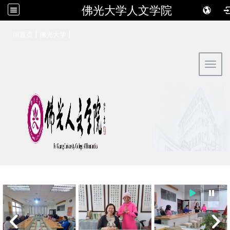
佛光大学人文学院
:::
|
|
回首页
佛光大学
Toggl