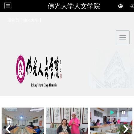
佛光大学人文学院
:::
|
|
回首页
佛光大学
Toggl