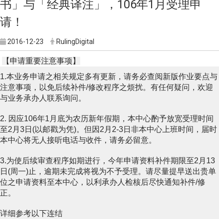
书」与「经典译注」，106年1月受理申
请！
2016-12-23
RulingDigital
【申请重要注意事项】
1.本业务申请之相关规定多有更新，请务必查阅新版作业要点与
注意事项，以免后续补件/修改程序之烦扰。有任何疑问，欢迎
与业务承办人联系询问。
2. 因应106年1月底为农历新年假期，本中心酌予放宽受理时间
至2月3日(以邮戳为凭)。但因2月2-3日非本中心上班时间，届时
本中心将无人接听电话与收件，请务必留意。
3.为使后续审查程序如期进行，今年申请资料补件期限至2月13
日(周一)止，逾期未完成将视为不予受理。请尽量提早送出贵单
位之申请资料至本中心，以利承办人检核后尽快通知补件/修
正。
详细参考以下连结