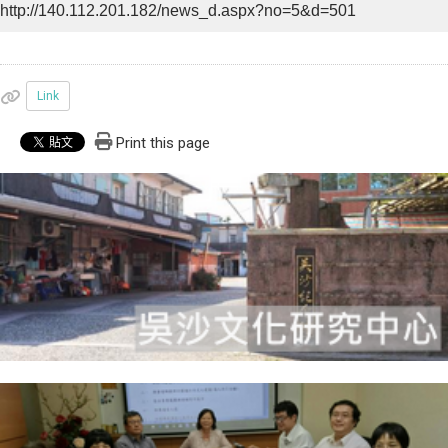
http://140.112.201.182/news_d.aspx?no=5&d=501
Link
Print this page