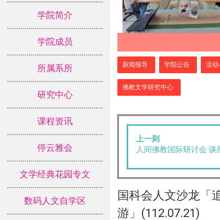
学院简介
学院成员
:::
新闻报导
学院公告
活动
所属系所
佛教文学研究中心
研究中心
课程资讯
上一则
停云雅会
人间佛教国际研讨会 谈
文学经典花园专文
国科会人文沙龙「
数码人文自学区
游」(112.07.21)