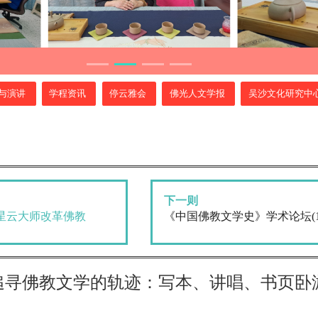
与演讲
学程资讯
停云雅会
佛光人文学报
吴沙文化研究中
下一则
星云大师改革佛教
《中国佛教文学史》学术论坛(112.
追寻佛教文学的轨迹：写本、讲唱、书页卧