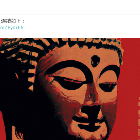
，连结如下：
ERmZEynx66